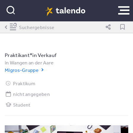
Suchergebnisse
Praktikant*​in Verkauf
in
Wangen an der Aare
Migros-Gruppe
Praktikum
nicht angegeben
Student