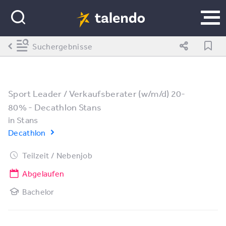
Suchergebnisse
Sport Leader / Verkaufsberater (w/m/d) 20-
80% - Decathlon Stans
in
Stans
Decathlon
Teilzeit / Nebenjob
Abgelaufen
Bachelor