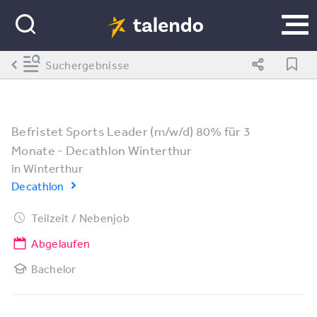
Suchergebnisse
Befristet Sports Leader (m/w/d) 80% für 3
Monate - Decathlon Winterthur
in
Winterthur
Decathlon
Teilzeit / Nebenjob
Abgelaufen
Bachelor