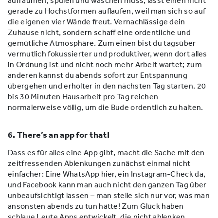
aufräumen, spülen und waschen muss, lässt einen nicht
gerade zu Höchstformen auflaufen, weil man sich so auf
die eigenen vier Wände freut. Vernachlässige dein
Zuhause nicht, sondern schaff eine ordentliche und
gemütliche Atmosphäre. Zum einen bist du tagsüber
vermutlich fokussierter und produktiver, wenn dort alles
in Ordnung ist und nicht noch mehr Arbeit wartet; zum
anderen kannst du abends sofort zur Entspannung
übergehen und erholter in den nächsten Tag starten. 20
bis 30 Minuten Hausarbeit pro Tag reichen
normalerweise völlig, um die Bude ordentlich zu halten.
6. There’s an app for that!
Dass es für alles eine App gibt, macht die Sache mit den
zeitfressenden Ablenkungen zunächst einmal nicht
einfacher: Eine WhatsApp hier, ein Instagram-Check da,
und Facebook kann man auch nicht den ganzen Tag über
unbeaufsichtigt lassen – man stelle sich nur vor, was man
ansonsten abends zu tun hätte! Zum Glück haben
schlaue Leute Apps entwickelt, die nicht ablenken,