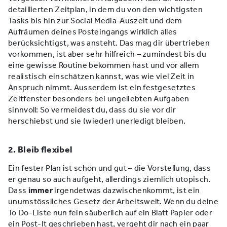
detaillierten Zeitplan, in dem du von den wichtigsten
Tasks bis hin zur Social Media-Auszeit und dem
Aufräumen deines Posteingangs wirklich alles
berücksichtigst, was ansteht. Das mag dir übertrieben
vorkommen, ist aber sehr hilfreich – zumindest bis du
eine gewisse Routine bekommen hast und vor allem
realistisch einschätzen kannst, was wie viel Zeit in
Anspruch nimmt. Ausserdem ist ein festgesetztes
Zeitfenster besonders bei ungeliebten Aufgaben
sinnvoll: So vermeidest du, dass du sie vor dir
herschiebst und sie (wieder) unerledigt bleiben.
2. Bleib flexibel
Ein fester Plan ist schön und gut – die Vorstellung, dass
er genau so auch aufgeht, allerdings ziemlich utopisch.
Dass
immer
irgendetwas dazwischenkommt, ist ein
unumstössliches Gesetz der Arbeitswelt. Wenn du deine
To Do-Liste nun fein säuberlich auf ein Blatt Papier oder
ein Post-It geschrieben hast, vergeht dir nach ein paar