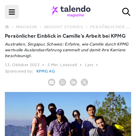
MAGAZIN
INSIGHT STORIES
PERSÖNLICHER EINBLICK IN CAMILLE’S ARBEIT BEI KPMG
Persönlicher Einblick in Camille’s Arbeit bei KPMG
Australien, Singapur, Schweiz: Erfahre, wie Camille durch KPMG
wertvolle Auslandserfahrung sammelt und damit ihre Karriere
beschleunigt.
13. Oktober 2022
3 Min. Lesezeit
Lars
Sponsored by:
KPMG AG