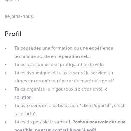
Rejoins-nous !
Profil
Tu possèdes une formation ou une expérience
technique​ solide ​e​n réparation vélo.
Tu ​e​s passionné-e et pratiquant-e de vélo.
Tu es dynamique et tu as le sens du service, tu
aimes entretenir et réparer du matériel sportif.
Tu es ​​organisé-e, rigoureux-se et orienté-e
solution.
Tu as le sens de la satisfaction “client/sportif”, c’est
ta priorité.
Tu es disponible ​le samedi.
Poste à pourvoir dès que
possible, pour un contrat jusqu’à août.