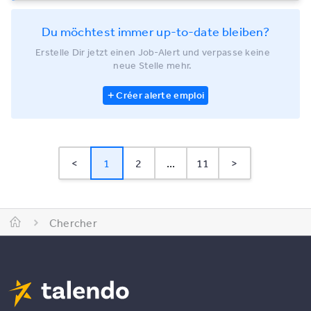
Du möchtest immer up-to-date bleiben?
Erstelle Dir jetzt einen Job-Alert und verpasse keine
neue Stelle mehr.
Créer alerte emploi
<
1
2
...
11
>
Chercher