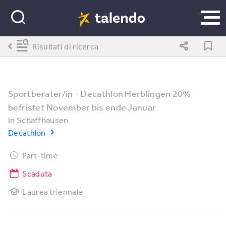
Risultati di ricerca
Sportberater/in - Decathlon Herblingen 20%
befristet November bis ende Januar
in
Schaffhausen
Decathlon
Part-time
Scaduta
Laurea triennale