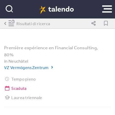
Risultati di ricerca
Première expérience en Financial Consulting,
80%
in
Neuchâtel
VZ VermögensZentrum
Tempo pieno
Scaduta
Laurea triennale