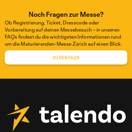
Noch Fragen zur Messe?
Ob Registrierung, Ticket, Dresscode oder
Vorbereitung auf deinen Messebesuch – in unseren
FAQs findest du die wichtigsten Informationen rund
um die Maturierenden-Messe Zürich auf einen Blick.
ZU DEN FAQS