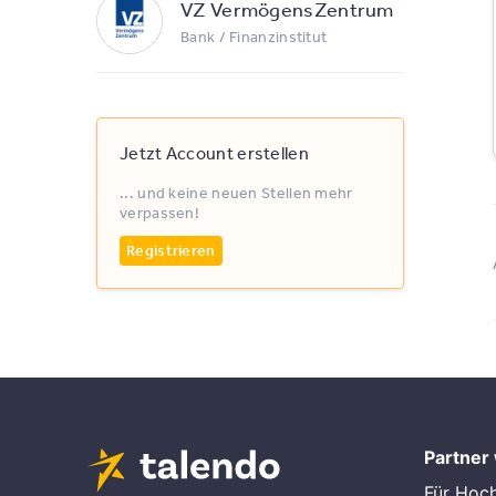
VZ VermögensZentrum
Bank / Finanzinstitut
Jetzt Account erstellen
... und keine neuen Stellen mehr
verpassen!
Registrieren
Partner
Für Hoc