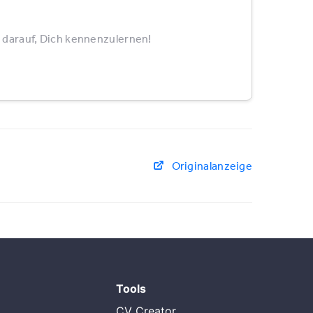
 darauf, Dich kennenzulernen!
Originalanzeige
Tools
CV Creator