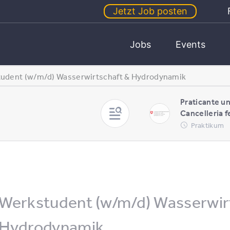
Jetzt Job posten
Jobs
Events
udent (w/m/d) Wasserwirtschaft & Hydrodynamik
Praticante un
Cancelleria f
Praktikum
Werkstudent (w/m/d) Wasserwir
Hydrodynamik