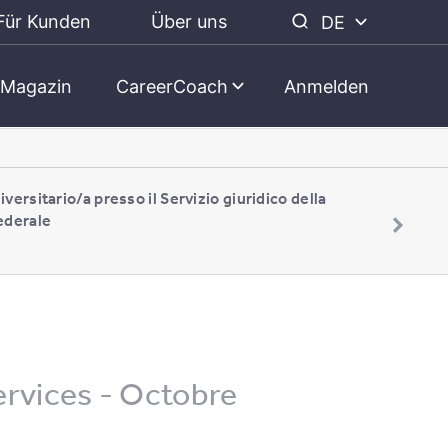
Für Kunden
Über uns
DE
Magazin
CareerCoach
Anmelden
iversitario/a presso il Servizio giuridico della
ederale
Services - Octobre