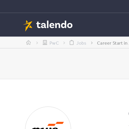
PwC
Jobs
Career Start in