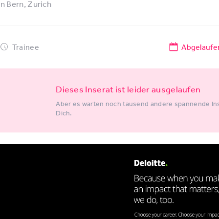
in
Bern
Zurich
Trainee
Abgelaufe
Dieses Inserat ist leider ausgelaufen
Aber es warten noch tausend andere spannende Ins
Dich.