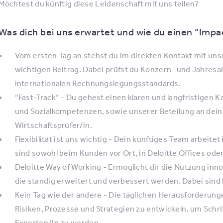
Möchtest du künftig diese Leidenschaft mit uns teilen?
Was dich bei uns erwartet und wie du einen “Imp
Vom ersten Tag an stehst du im direkten Kontakt mit uns
wichtigen Beitrag. Dabei prüfst du Konzern- und Jahres
internationalen Rechnungslegungsstandards.
“Fast-Track” - Du gehest einen klaren und langfristigen K
und Sozialkompetenzen, sowie unserer Beteilung an deiner
Wirtschaftsprüfer/in.
Flexibilität ist uns wichtig - Dein künftiges Team arbeite
sind sowohl beim Kunden vor Ort, in Deloitte Offices ode
Deloitte Way of Working - Ermöglicht dir die Nutzung inno
die ständig erweitert und verbessert werden. Dabei sin
Kein Tag wie der andere - Die täglichen Herausforderunge
Risiken, Prozesse und Strategien zu entwickeln, um Schri
Experten/in zu werden.