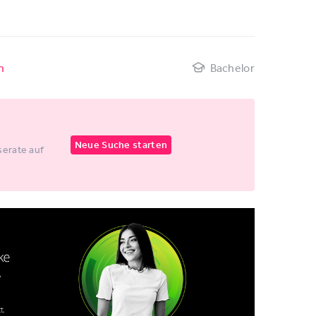
n
Bachelor
Neue Suche starten
erate auf