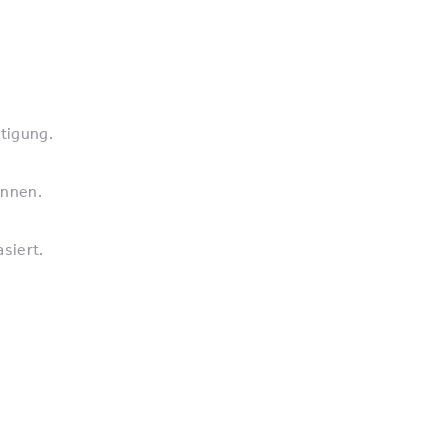
stigung.
önnen.
siert.