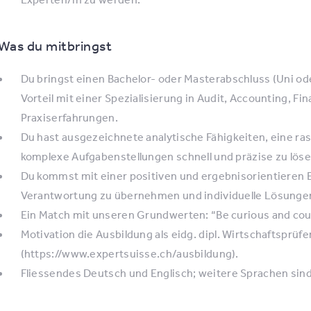
Was du mitbringst
Du bringst einen Bachelor- oder Masterabschluss (Uni od
Vorteil mit einer Spezialisierung in Audit, Accounting, Fi
Praxiserfahrungen.
Du hast ausgezeichnete analytische Fähigkeiten, eine ra
komplexe Aufgabenstellungen schnell und präzise zu löse
Du kommst mit einer positiven und ergebnisorientieren E
Verantwortung zu übernehmen und individuelle Lösungen
Ein Match mit unseren Grundwerten: “Be curious and cour
Motivation die Ausbildung als eidg. dipl. Wirtschaftsprüfe
(https://www.expertsuisse.ch/ausbildung).
Fliessendes Deutsch und Englisch; weitere Sprachen sind 