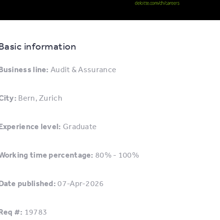
Basic information
Business line:
Audit & Assurance
City:
Bern, Zurich
Experience level:
Graduate
Working time percentage:
80% - 100%
Date published:
07-Apr-2026
Req #:
19783