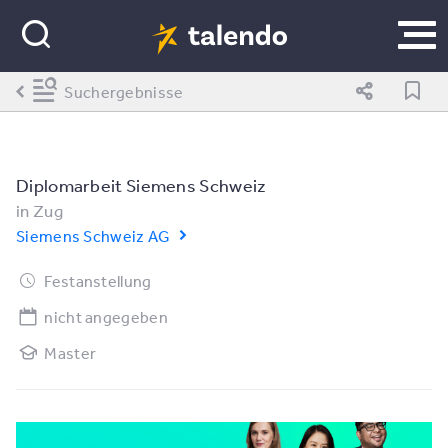
Suchergebnisse
Diplomarbeit Siemens Schweiz
in
Zug
Siemens Schweiz AG
Festanstellung
nicht angegeben
Master