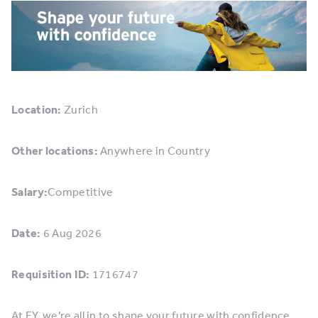
Location:
Zurich
Other locations:
Anywhere in Country
Salary:
Competitive
Date:
6 Aug 2026
Requisition ID:
1716747
At EY, we’re all in to shape your future with confidence.