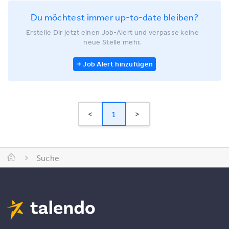
Du möchtest immer up-to-date bleiben?
Erstelle Dir jetzt einen Job-Alert und verpasse keine
neue Stelle mehr.
Job Alert hinzufügen
<
1
>
Suche