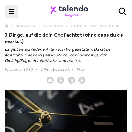
MAGAZIN
STUDIUM
3 DINGE, AUF DIE DEIN CHEF ACHTET (OHNE DASS DU ES MERKST)
3 Dinge, auf die dein Chef achtet (ohne dass du es
merkst)
Es gibt verschiedene Arten von Vorgesetzten: Da ist der
Kontrolleur, der ewig Abwesende, der Kumpeltyp, der
Gleichgültige, der Motivator und noch e...
6. Januar 2020
2 Min. Lesezeit
Max