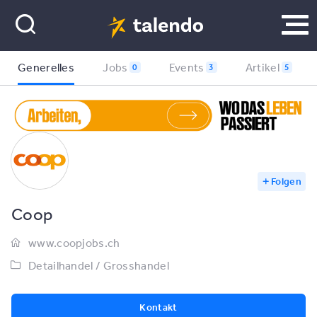
Generelles
Jobs
Events
Artikel
0
3
5
Folgen
Coop
www.coopjobs.ch
Detailhandel / Grosshandel
Kontakt