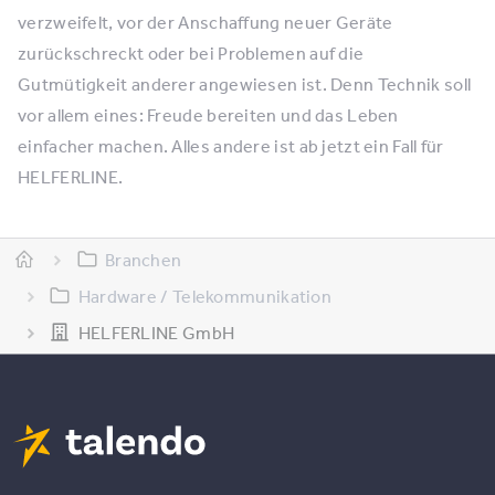
verzweifelt, vor der Anschaffung neuer Geräte
zurückschreckt oder bei Problemen auf die
Gutmütigkeit anderer angewiesen ist. Denn Technik soll
vor allem eines: Freude bereiten und das Leben
einfacher machen. Alles andere ist ab jetzt ein Fall für
HELFERLINE.
Branchen
Hardware / Telekommunikation
HELFERLINE GmbH