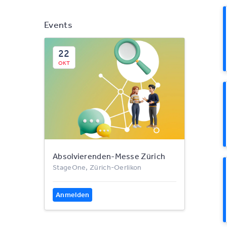
Events
22
OKT
Absolvierenden-Messe Zürich
StageOne, Zürich-Oerlikon
Anmelden