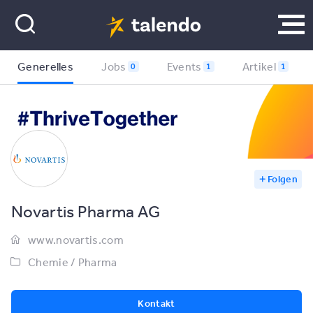
Generelles
Jobs
Events
Artikel
0
1
1
Folgen
Novartis Pharma AG
www.novartis.com
Chemie / Pharma
Kontakt