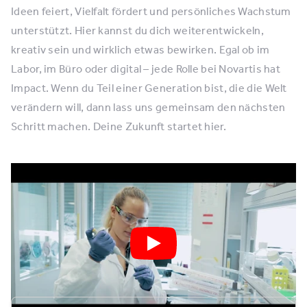
Ideen feiert, Vielfalt fördert und persönliches Wachstum
unterstützt. Hier kannst du dich weiterentwickeln,
kreativ sein und wirklich etwas bewirken. Egal ob im
Labor, im Büro oder digital – jede Rolle bei Novartis hat
Impact. Wenn du Teil einer Generation bist, die die Welt
verändern will, dann lass uns gemeinsam den nächsten
Schritt machen. Deine Zukunft startet hier.