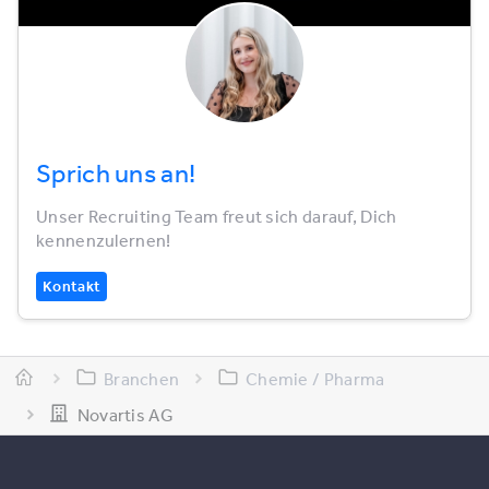
Sprich uns an!
Unser Recruiting Team freut sich darauf, Dich
kennenzulernen!
Kontakt
Branchen
Chemie / Pharma
Novartis AG