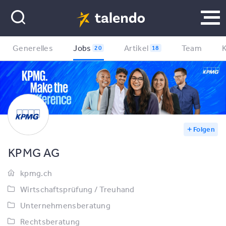
Generelles
Jobs
Artikel
Team
K
20
18
Folgen
KPMG AG
kpmg.ch
Wirtschaftsprüfung / Treuhand
Unternehmensberatung
Rechtsberatung