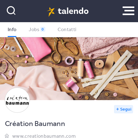
Info
Jobs
Contatti
0
Segui
Création Baumann
www.creationbaumann.com