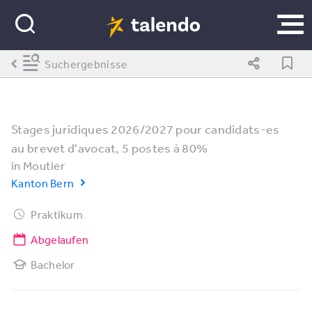
Suchergebnisse
Stages juridiques 2026/2027 pour candidats-es
au brevet d'avocat, 5 postes à 80%
in
Moutier
Kanton Bern
Praktikum
Abgelaufen
Bachelor