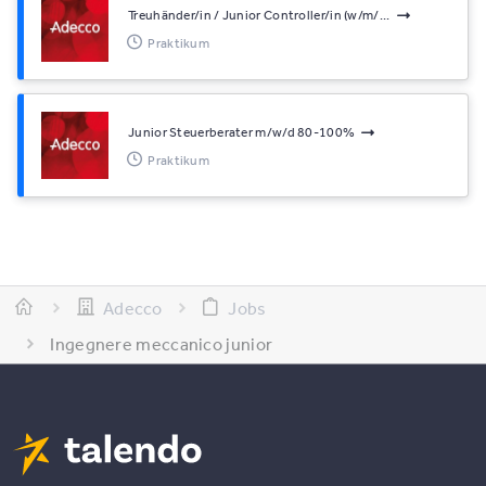
Treuhänder/in / Junior Controller/in (w/m/...
Praktikum
Junior Steuerberater m/w/d 80-100%
Praktikum
Adecco
Jobs
Ingegnere meccanico junior