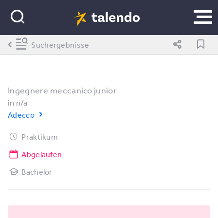
Suchergebnisse
Ingegnere meccanico junior
in
n/a
Adecco
Praktikum
Abgelaufen
Bachelor