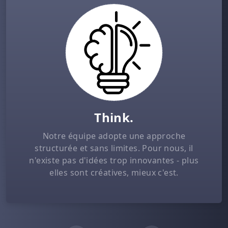
Think.
Notre équipe adopte une approche
structurée et sans limites. Pour nous, il
n'existe pas d'idées trop innovantes - plus
elles sont créatives, mieux c'est.