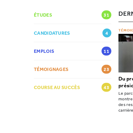
DER
ÉTUDES
31
TÉMOI
CANDIDATURES
4
EMPLOIS
11
TÉMOIGNAGES
23
Du pr
prési
COURSE AU SUCCÈS
43
Le parc
montre
des res
carrièr