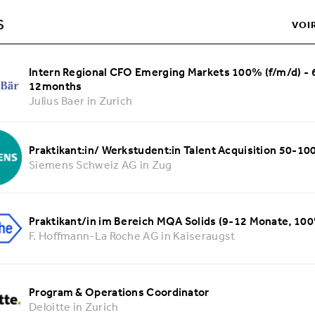
S
VOI
Intern Regional CFO Emerging Markets 100% (f/m/d) - 
12months
Julius Baer in Zurich
Praktikant:in/ Werkstudent:in Talent Acquisition 50-1
Siemens Schweiz AG in Zug
Praktikant/in im Bereich MQA Solids (9-12 Monate, 10
F. Hoffmann-La Roche AG in Kaiseraugst
Program & Operations Coordinator
Deloitte in Zurich