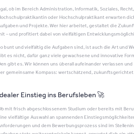
gal, ob im Bereich Administration, Informatik, Soziales, Rech
ochschulpraktikantin oder Hochschulpraktikant erwarten di
ufgaben und Projekte. Wer hier arbeitet, gestaltet die Zukunf
it – und profitiert dabei von vielfältigen Entwicklungsmöglich
o bunt und vielfältig die Aufgaben sind, ist auch die Art und
ibt es nicht, dafür ganz viele gewachsene und innovative F
en gibt es. Wir können uns überall aufeinander verlassen und
er gemeinsame Kompass: wertschätzend, zukunftsgerichtet u
Idealer Einstieg ins Berufsleben 🚀
b mit frisch abgeschlossenem Studium oder bereits mit Beru
ine vielfältige Auswahl an spannenden Einstiegsmöglichkeite
nforderungen und dem Bewerbungsprozess sind im Stelleninse
ufgaben stets weiterentwickeln kannst, erwartet dich ein att