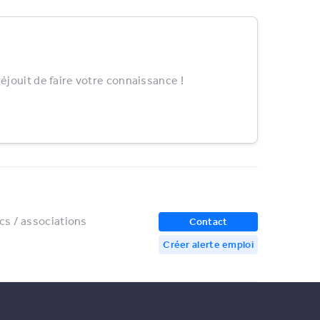
jouit de faire votre connaissance !
cs / associations
Contact
Créer alerte emploi