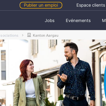
Publier un emploi
Espace clients
Jobs
Evénements
M
ssociations
Kanton Aargau