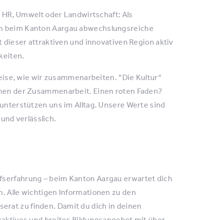
t, HR, Umwelt oder Landwirtschaft: Als
ch beim Kanton Aargau abwechslungsreiche
t dieser attraktiven und innovativen Region aktiv
keiten.
 Weise, wie wir zusammenarbeiten. “Die Kultur“
ormen der Zusammenarbeit. Einen roten Faden?
 unterstützen uns im Alltag. Unsere Werte sind
nd verlässlich.
fserfahrung – beim Kanton Aargau erwartet dich
n. Alle wichtigen Informationen zu den
rat zu finden. Damit du dich in deinen
raktives und breites Bildungsangebot mit über