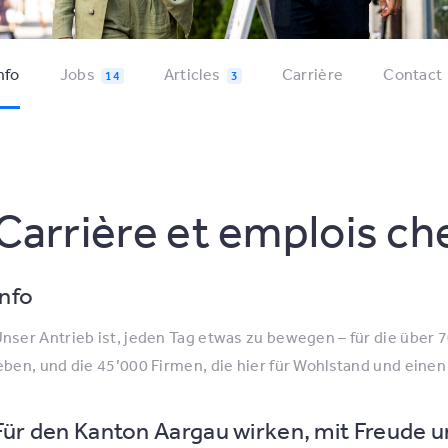
nfo
Jobs
Articles
Carrière
Contact
14
3
Carrière et emplois c
Info
nser Antrieb ist, jeden Tag etwas zu bewegen – für die über
eben, und die 45’000 Firmen, die hier für Wohlstand und ein
Für den Kanton Aargau wirken, mit Freude u