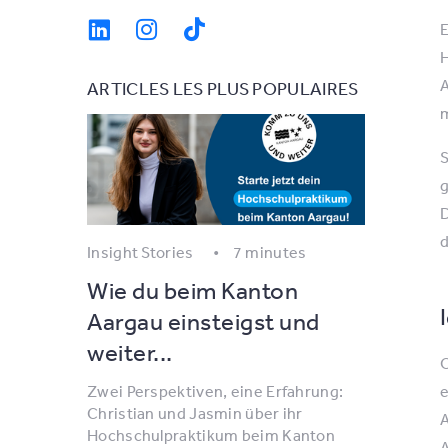
E
H
A
ARTICLES LES PLUS POPULAIRES
m
S
g
D
d
Insight Stories
7 minutes
Wie du beim Kanton
Aargau einsteigst und
weiter...
O
Zwei Perspektiven, eine Erfahrung:
e
Christian und Jasmin über ihr
A
Hochschulpraktikum beim Kanton
A