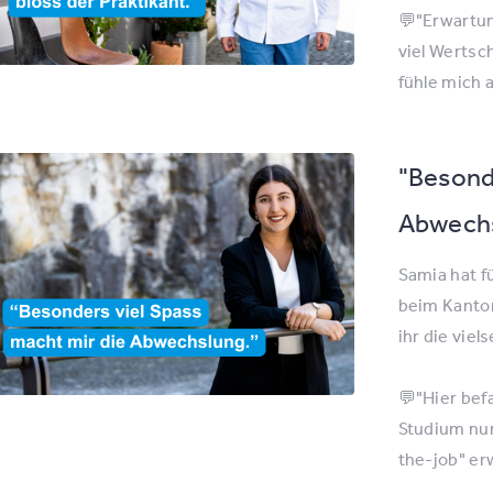
💬"Erwartun
viel Wertsc
fühle mich 
"Besonde
Abwechs
Samia hat fü
beim Kanto
ihr die viel
💬"Hier bef
Studium nur
the-job" er