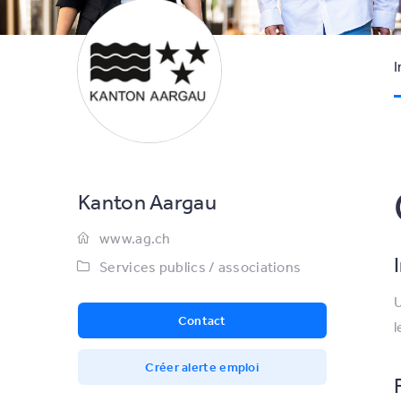
I
Kanton Aargau
www.ag.ch
Services publics / associations
U
Contact
l
Créer alerte emploi