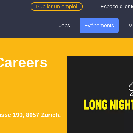
Publier un emploi
Espace client
Jobs
Evénements
M
Careers
asse 190, 8057 Zürich,