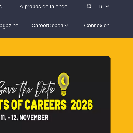
s
À propos de talendo
FR
agazine
CareerCoach
Connexion