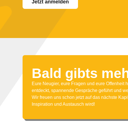
Jetzt anmelden
Bald gibts meh
Eure Neugier, eure Fragen und eure Offenhei
entdeckt, spannende Gespräche geführt und wer
Wir freuen uns schon jetzt auf das nächste Kapi
Inspiration und Austausch wird!