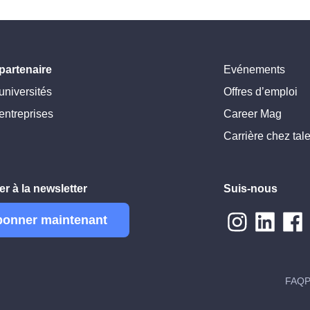
partenaire
Evénements
universités
Offres d’emploi
entreprises
Career Mag
Carrière chez tal
r à la newsletter
Suis-nous
bonner maintenant
FAQ
P