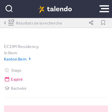
Résultats de la recherche
ECEIM Residency
in
Bern
Kanton Bern
Stage
Expiré
Bachelor