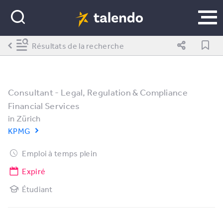
Résultats de la recherche
Consultant - Legal, Regulation & Compliance
Financial Services
in
Zürich
KPMG
Emploi à temps plein
Expiré
Étudiant