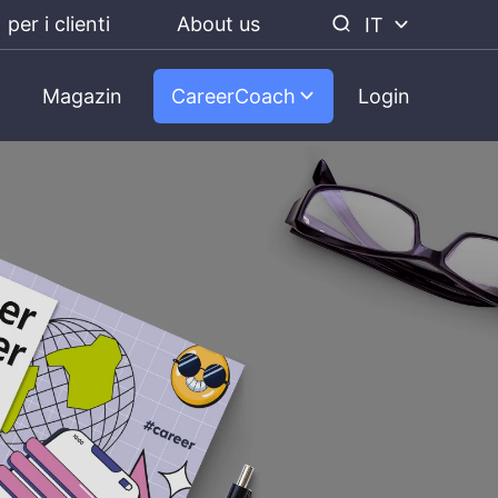
per i clienti
About us
IT
Magazin
CareerCoach
Login