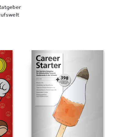
 Ratgeber
rufswelt