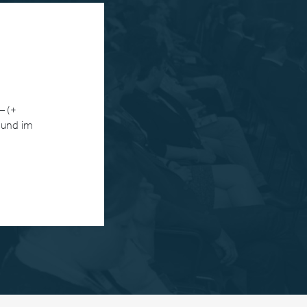
– (+
 und im