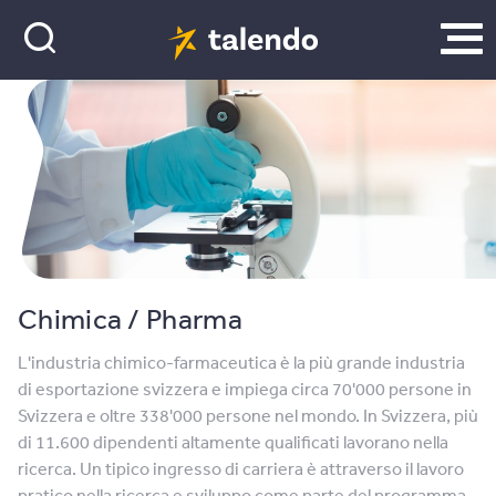
Chimica / Pharma
L'industria chimico-farmaceutica è la più grande industria
di esportazione svizzera e impiega circa 70'000 persone in
Svizzera e oltre 338'000 persone nel mondo. In Svizzera, più
di 11.600 dipendenti altamente qualificati lavorano nella
ricerca. Un tipico ingresso di carriera è attraverso il lavoro
pratico nella ricerca e sviluppo come parte del programma