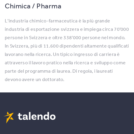
Chimica / Pharma
L'industria chimico-farmaceutica è la più grande
industria di esportazione svizzera e impiega circa 70'000
persone in Svizzera e oltre 338'000 persone nel mondo.
In Svizzera, più di 11.600 dipendenti altamente qualificati
lavorano nella ricerca. Un tipico ingresso di carriera è
attraverso il lavoro pratico nella ricerca e sviluppo come
parte del programma di laurea. Di regola, i laureati
devono avere un dottorato.