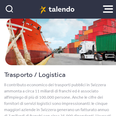
Trasporto / Logistica
Il contributo economico dei trasporti pubblici in Svizzera
ammonta a circa 11 miliardi di franchi ed è associato
all'impiego di più di 100.000 persone. Anche le cifre dei
fornitori di servizi logistici sono impressionanti: le cinque
maggiori aziende in Svizzera generano un fatturato annuo
di 7 miliardi di franchi con circa 25.000 dipendenti. I laureati