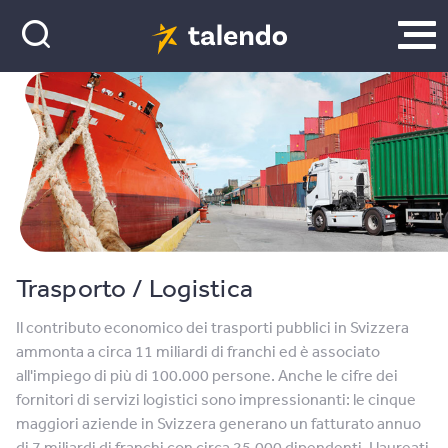
Trasporto / Logistica
Il contributo economico dei trasporti pubblici in Svizzera
ammonta a circa 11 miliardi di franchi ed è associato
all'impiego di più di 100.000 persone. Anche le cifre dei
fornitori di servizi logistici sono impressionanti: le cinque
maggiori aziende in Svizzera generano un fatturato annuo
di 7 miliardi di franchi con circa 25.000 dipendenti. I laureati