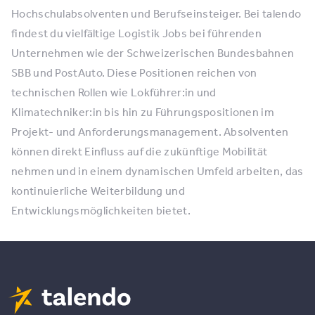
Hochschulabsolventen und Berufseinsteiger. Bei talendo
findest du vielfältige Logistik Jobs bei führenden
Unternehmen wie der Schweizerischen Bundesbahnen
SBB und PostAuto. Diese Positionen reichen von
technischen Rollen wie Lokführer:in und
Klimatechniker:in bis hin zu Führungspositionen im
Projekt- und Anforderungsmanagement. Absolventen
können direkt Einfluss auf die zukünftige Mobilität
nehmen und in einem dynamischen Umfeld arbeiten, das
kontinuierliche Weiterbildung und
Entwicklungsmöglichkeiten bietet.