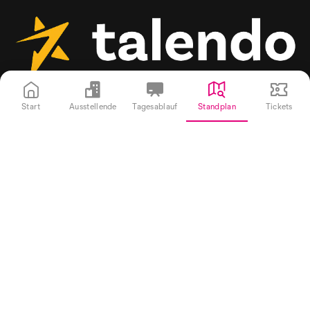
Start
Ausstellende
Tagesablauf
Standplan
Tickets
Erhalte Updates zu aktuellen Jobs, Events und dem
talendo magazine.
Unternehmen
Stellenplattform
Events
talendo magazine