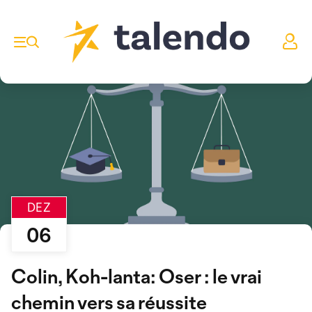
DEZ
06
Colin, Koh-lanta: Oser : le vrai
chemin vers sa réussite