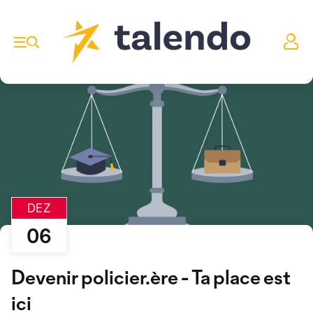
DEZ
06
Devenir policier.ère - Ta place est
ici