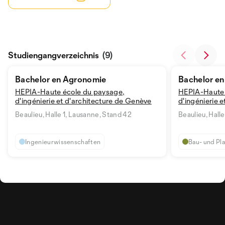
Studiengangverzeichnis
(9)
Bachelor en Agronomie
Bachelor en
HEPIA-Haute école du paysage,
HEPIA-Haute 
d'ingénierie et d'architecture de Genève
d'ingénierie 
Beaulieu, Halle 1, Lausanne, Stand 42
Beaulieu, Hall
Ingenieurwissenschaften
Bau- und Pl