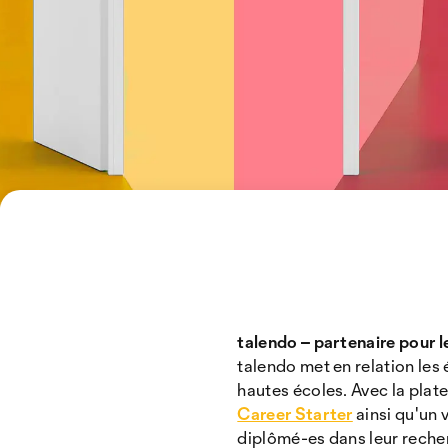
talendo – partenaire pour le
talendo met en relation les 
hautes écoles. Avec la pla
Career Starter
ainsi qu'un 
diplômé-es dans leur recher