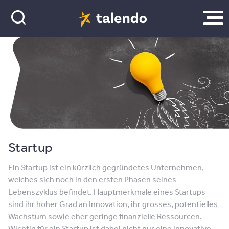
Startup
Ein Startup ist ein kürzlich gegründetes Unternehmen,
welches sich noch in den ersten Phasen seines
Lebenszyklus befindet. Hauptmerkmale eines Startups
sind ihr hoher Grad an Innovation, ihr grosses, potentielles
Wachstum sowie eher geringe finanzielle Ressourcen.
Wichtig für ein Startup ist dabei nicht nur eine innovative