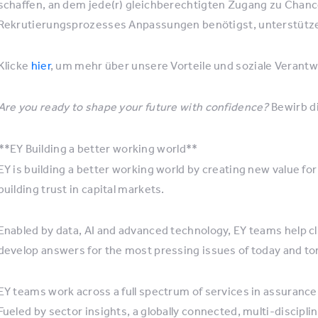
schaffen, an dem jede(r) gleichberechtigten Zugang zu Chan
Rekrutierungsprozesses Anpassungen benötigst, unterstütze
Klicke
hier
, um mehr über unsere Vorteile und soziale Verantw
Are you ready to shape your future with confidence?
Bewirb d
**EY
Building a better working world**
EY is building a better working world by creating new value for 
building trust in capital markets.
Enabled by data, AI and advanced technology, EY teams help c
develop answers for the most pressing issues of today and t
EY teams work across a full spectrum of services in assurance,
Fueled by sector insights, a globally connected, multi-discip