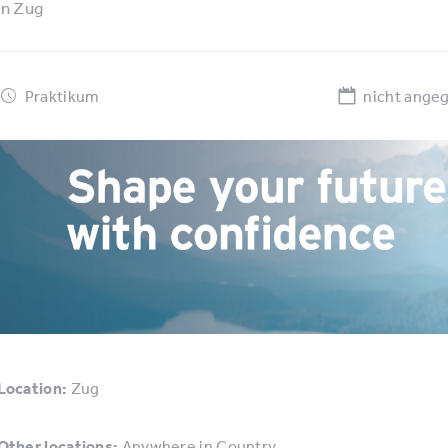
in
Zug
Praktikum
nicht ange
Location:
Zug
Other locations:
Anywhere in Country