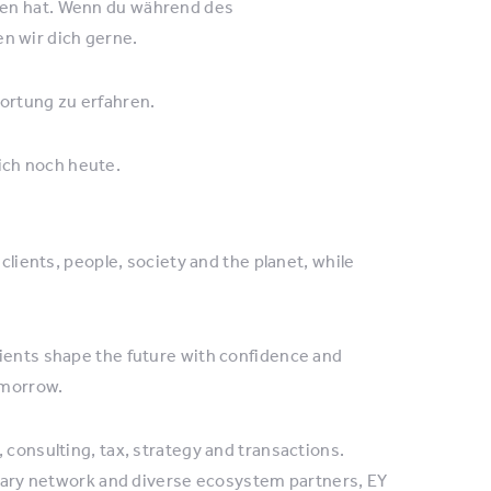
cen hat. Wenn du während des
n wir dich gerne.
ortung zu erfahren.
ich noch heute.
clients, people, society and the planet, while
lients shape the future with confidence and
omorrow.
 consulting, tax, strategy and transactions.
linary network and diverse ecosystem partners, EY