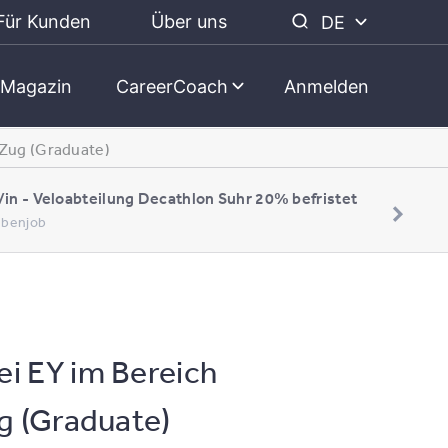
Für Kunden
Über uns
DE
Magazin
CareerCoach
Anmelden
 Zug (Graduate)
/in - Veloabteilung Decathlon Suhr 20% befristet
Nebenjob
i EY im Bereich
ug (Graduate)