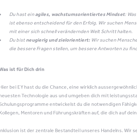
Du hast ein
agiles, wachstumsorientiertes Mindset
: Was
ist ebenso entscheidend für den Erfolg. Wir suchen Mensc
mit einer sich schnell verändernden Welt Schritt halten.
Du bist
neugierig und zielorientiert:
Wir suchen Menschen
die bessere Fragen stellen, um bessere Antworten zu fin
Was ist für Dich drin
Hier bei EY hast du die Chance, eine wirklich aussergewöhnli
neuesten Technologie aus und umgeben dich mit leistungss
Schulungsprogramme entwickelst du die notwendigen Fähigkei
Kollegen, Mentoren und Führungskräften auf, die dich auf de
Inklusion ist der zentrale Bestandteil unseres Handelns. Wir s