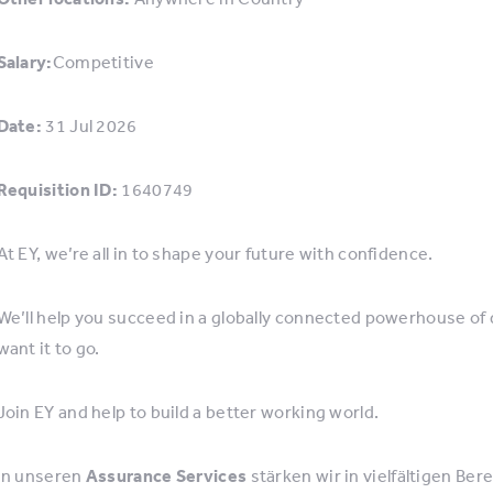
Salary:
Competitive
Date:
31 Jul 2026
Requisition ID:
1640749
At EY, we’re all in to shape your future with confidence.
We’ll help you succeed in a globally connected powerhouse of
want it to go.
Join EY and help to build a better working world.
In unseren
Assurance Services
stärken wir in vielfältigen Ber