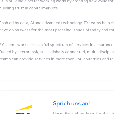
EY is building a better working world by creating new value for 
building trust in capital markets.
Enabled by data, AI and advanced technology, EY teams help c
develop answers for the most pressing issues of today and t
EY teams work across a full spectrum of services in assurance,
Fueled by sector insights, a globally connected, multi-discip
teams can provide services in more than 150 countries and ter
Sprich uns an!
Unser Recruiting Team freut sich