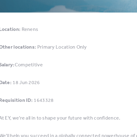
Location:
Renens
Other locations:
Primary Location Only
Salary:
Competitive
Date:
18 Jun 2026
Requisition ID:
1643328
At EY, we’re all in to shape your future with confidence.
We’ll help you succeed in a globally connected powerhouse of