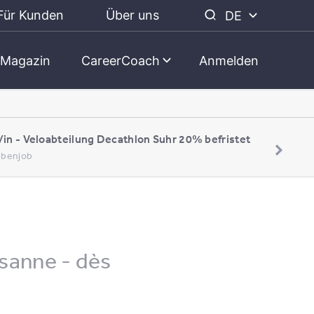
Für Kunden
Über uns
DE
Magazin
CareerCoach
Anmelden
/in - Veloabteilung Decathlon Suhr 20% befristet
Nebenjob
usanne - dès