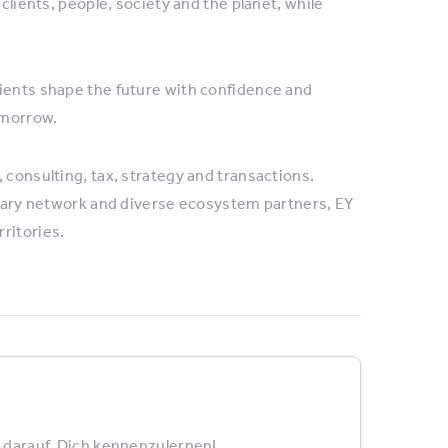
clients, people, society and the planet, while
lients shape the future with confidence and
omorrow.
 consulting, tax, strategy and transactions.
linary network and diverse ecosystem partners, EY
ritories.
 darauf, Dich kennenzulernen!