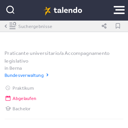
Suchergebnisse
Praticante universitario/a Accompagnamento
legislativo
in
Berna
Bundesverwaltung
Praktikum
Abgelaufen
Bachelor