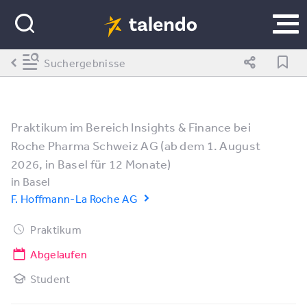
Suchergebnisse
Praktikum im Bereich Insights & Finance bei
Roche Pharma Schweiz AG (ab dem 1. August
2026, in Basel für 12 Monate)
in
Basel
F. Hoffmann-La Roche AG
Praktikum
Abgelaufen
Student