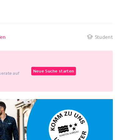
fen
Student
Neue Suche starten
erate auf