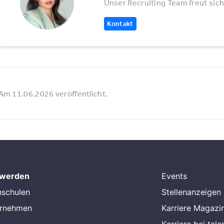
Unser Recruiting Team freut sich
Kontakt
Am 11.06.2026 veröffentlicht.
 werden
Events
hschulen
Stellenanzeigen
ernehmen
Karriere Magazi