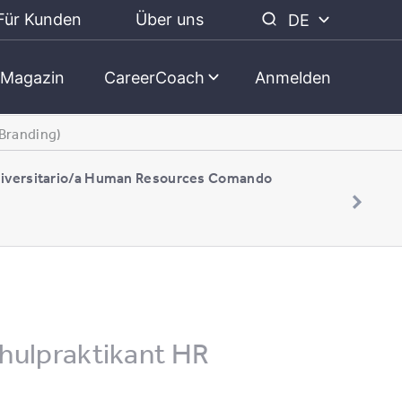
Für Kunden
Über uns
DE
Magazin
CareerCoach
Anmelden
Branding)
niversitario/a Human Resources Comando
hulpraktikant HR