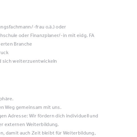
ungsfachmann/-frau o.ä.) oder
schule oder Finanzplaner/-in mit eidg. FA
tierten Branche
ruck
d sich weiterzuentwickeln
phäre.
inen Weg gemeinsam mit uns.
gen Adresse: Wir fördern dich individuell und
er externen Weiterbildung.
n, damit auch Zeit bleibt für Weiterbildung,