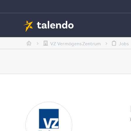
VZ VermögensZentrum
Jobs