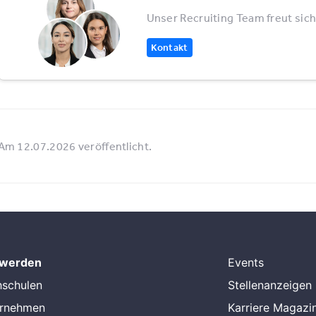
Unser Recruiting Team freut sich
Kontakt
Am 12.07.2026 veröffentlicht.
 werden
Events
hschulen
Stellenanzeigen
ernehmen
Karriere Magazi