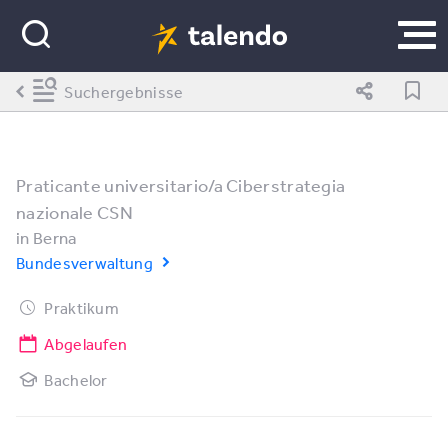
Suchergebnisse
Praticante universitario/a Ciberstrategia
nazionale CSN
in
Berna
Bundesverwaltung
Praktikum
Abgelaufen
Bachelor