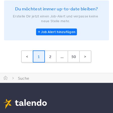
Du möchtest immer up-to-date bleiben?
Erstelle Dir jetzt einen Job-Alert und verpasse keine
neue Stelle mehr.
Job Alert hinzufügen
<
1
2
...
50
>
Suche