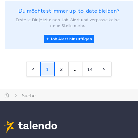
Du möchtest immer up-to-date bleiben?
Erstelle Dir jetzt einen Job-Alert und verpasse keine
neue Stelle mehr.
Job Alert hinzufügen
<
1
2
...
14
>
Suche